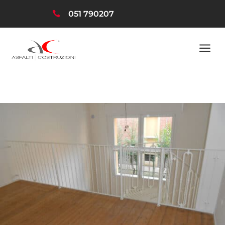
051 790207

a