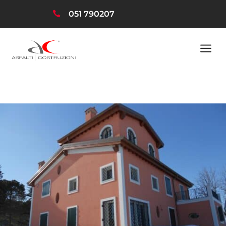
051 790207

a